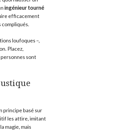
un
ingénieur tourné
éduire efficacement
s compliqués.
tions loufoques –,
ion. Placez,
e personnes sont
oustique
on principe basé sur
if les attire, imitant
 la magie, mais