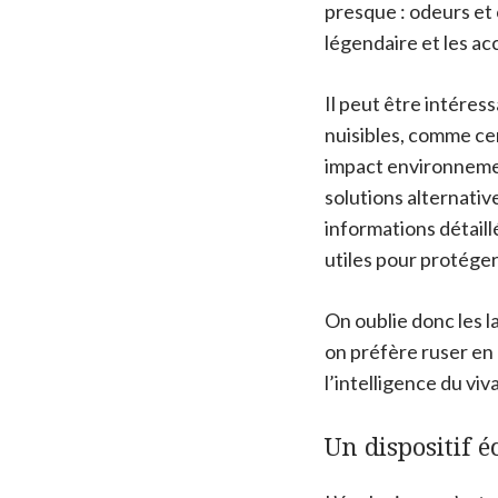
presque : odeurs et 
légendaire et les acc
Il peut être intéres
nuisibles, comme cer
impact environnemen
solutions alternative
informations détaill
utiles pour protéger
On oublie donc les l
on préfère ruser en
l’intelligence du viv
Un dispositif 