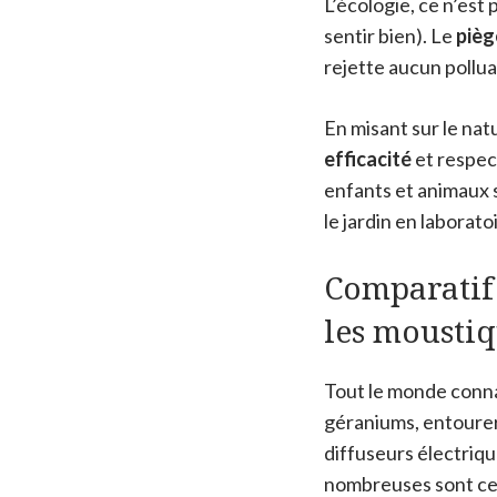
L’écologie, ce n’est
sentir bien). Le
pièg
rejette aucun pollua
En misant sur le nat
efficacité
et respec
enfants et animaux 
le jardin en laborato
Comparatif 
les mousti
Tout le monde conna
géraniums, entourer 
diffuseurs électriq
nombreuses sont cell