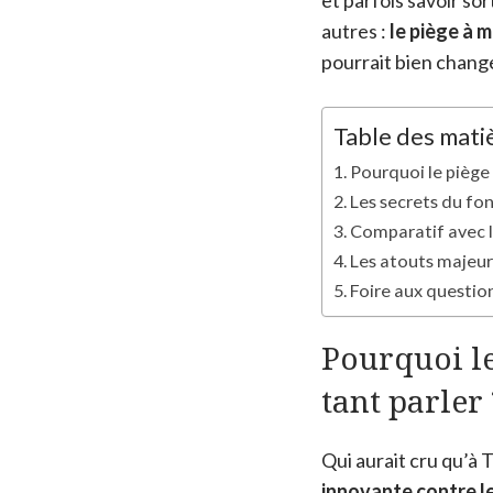
et parfois savoir sor
autres :
le piège à 
pourrait bien change
Table des mati
Pourquoi le piège
Les secrets du f
Comparatif avec l
Les atouts majeur
Foire aux questio
Pourquoi le
tant parler 
Qui aurait cru qu’à 
innovante contre l