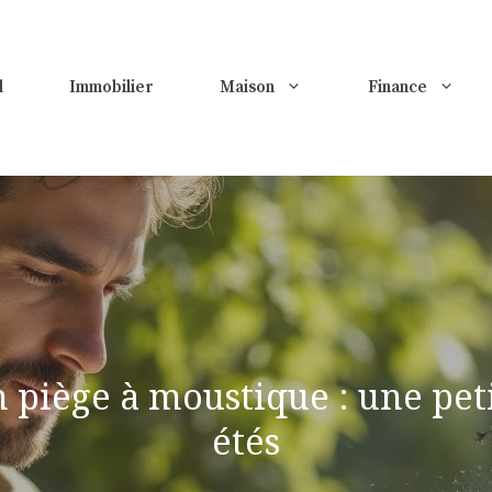
l
Immobilier
Maison
Finance
 piège à moustique : une pet
étés