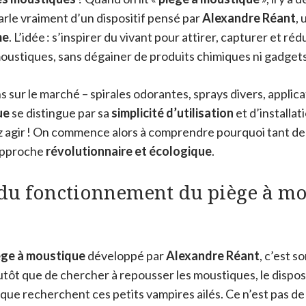
parle vraiment d’un dispositif pensé par
Alexandre Réant
, 
me
. L’idée : s’inspirer du vivant pour attirer, capturer et r
moustiques, sans dégainer de produits chimiques ni gadget
 sur le marché – spirales odorantes, sprays divers, applica
ue
se distingue par sa
simplicité d’utilisation
et d’installat
z agir ! On commence alors à comprendre pourquoi tant d
 approche
révolutionnaire et écologique
.
 du fonctionnement du piège à m
ège à moustique
développé par
Alexandre Réant
, c’est s
lutôt que de chercher à repousser les moustiques, le disposit
 que recherchent ces petits vampires ailés. Ce n’est pas de