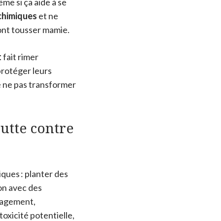
me si ça aide à se
chimiques
et ne
font tousser mamie.
t
fait rimer
protéger leurs
e ne pas transformer
utte contre
ques : planter des
on avec des
ulagement,
toxicité potentielle,