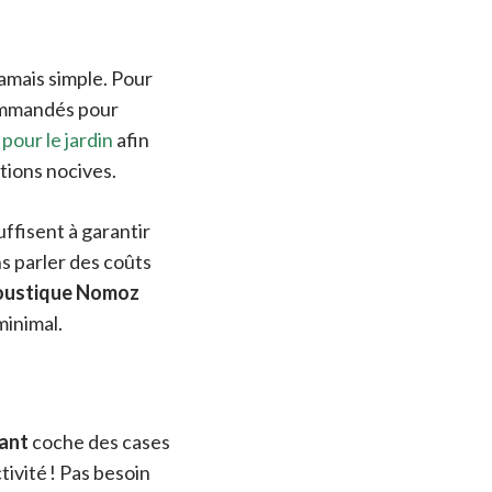
jamais simple. Pour
commandés pour
 pour le jardin
afin
tions nocives.
uffisent à garantir
ns parler des coûts
oustique Nomoz
minimal.
éant
coche des cases
tivité ! Pas besoin