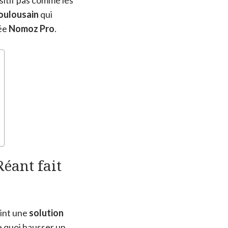
ositif pas comme les
oulousain
qui
sée
Nomoz Pro
.
éant fait
oint une
solution
 de quoi hausser un