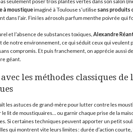
 pas seulement poser trois plantes vertes dans son salon (mê
e à moustique
imaginé à Toulouse s’utilise
sans produits 
nt dans l’air. Fini les aérosols parfum menthe poivrée qui 
urel et l’absence de substances toxiques,
Alexandre Réan
t de notre environnement, ce qui séduit ceux qui veulent 
sans compromis. Et puis franchement, on apprécie aussi d
ire géant.
avec les méthodes classiques de l
ques
ît les astuces de grand-mère pour lutter contre les mousti
le lit de moustiquaires… ou garnir chaque prise de la mais
ues. Si certaines techniques peuvent apporter un petit so
es qui montrent vite leurs limites : durée d’action courte, 