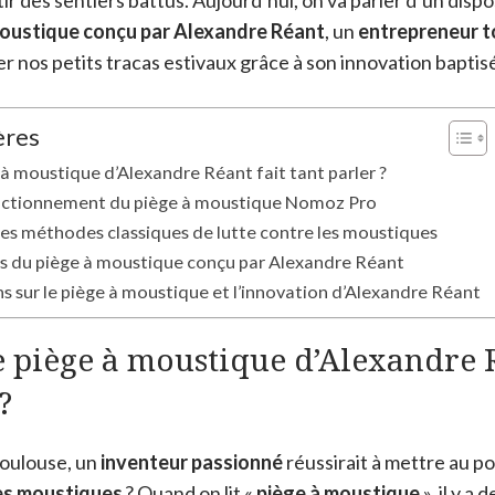
tir des sentiers battus. Aujourd’hui, on va parler d’un disp
moustique conçu par Alexandre Réant
, un
entrepreneur t
r nos petits tracas estivaux grâce à son innovation bapti
ères
 à moustique d’Alexandre Réant fait tant parler ?
onctionnement du piège à moustique Nomoz Pro
es méthodes classiques de lutte contre les moustiques
s du piège à moustique conçu par Alexandre Réant
ns sur le piège à moustique et l’innovation d’Alexandre Réant
 piège à moustique d’Alexandre R
?
Toulouse, un
inventeur passionné
réussirait à mettre au p
es moustiques
? Quand on lit «
piège à moustique
», il y a