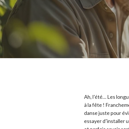
Ah, l’été… Les long
à la fête ! Francheme
danse juste pour év
essayer d’installer 