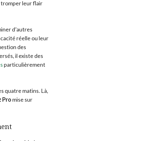
tromper leur flair
miner d’autres
cacité réelle ou leur
uestion des
rsés, il existe des
ls
particulièrement
es quatre matins. Là,
z Pro
mise sur
ment