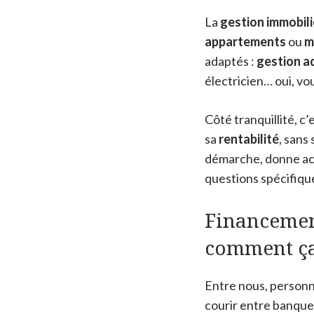
La
gestion immobili
appartements
ou
m
adaptés :
gestion a
électricien… oui, vo
Côté tranquillité, c
sa
rentabilité
, sans
démarche, donne acc
questions spécifiqu
Financemen
comment ça
Entre nous, personne
courir entre banque