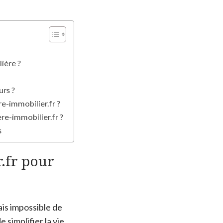
ière ?
urs ?
-immobilier.fr ?
re-immobilier.fr ?
s
.fr pour
ais impossible de
de simplifier la vie