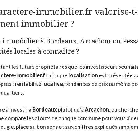
actere-immobilier.fr valorise-t-
ement immobilier ?
 immobilier à Bordeaux, Arcachon ou Pessac
cités locales à connaître ?
utant les futurs propriétaires que les investisseurs souhaita
ctere-immobilier.fr
, chaque
localisation
est présentée a
opres :
rentabilité locative
, tendances de prix ou même po
quartiers.
re à investir à
Bordeaux
plutôt qu’à
Arcachon
, ou cherchez
rme compare les atouts de chaque commune pour vous aider à
aveugle, place au bon sens et aux chiffres expliqués simple