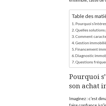
ensemble, tasse de c
Table des mati
Pourquoi s’intére
Quelles solutions 
Comment caractere
Gestion immobilièr
Financement immo
Diagnostic immobi
Questions fréquen
Pourquoi s’
son achat i
Imaginez : c’est dim
faire confiance à n’