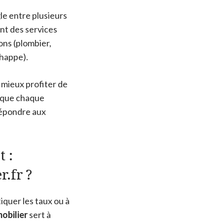
le entre plusieurs
ent des services
ions (plombier,
chappe).
e mieux profiter de
lique chaque
répondre aux
 :
.fr ?
iquer les taux ou à
obilier
sert à