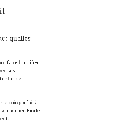
il
 : quelles
nt faire fructifier
vec ses
tentiel de
 le coin parfait à
 trancher. Fini le
ment.