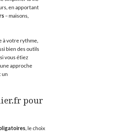
urs, en apportant
rs
– maisons,
e à votre rythme,
si bien des outils
si vous étiez
z une approche
 un
ier.fr pour
bligatoires
, le choix