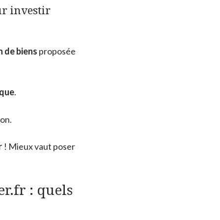
r investir
n de biens
proposée
ique
.
on.
r
! Mieux vaut poser
.fr : quels