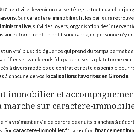
ère
peut vite devenir un casse-tête, surtout quand on jong
aisons
. Sur
caractere-immobilier.fr
, les bailleurs retrouv
dministrative
, suivi des loyers, organisation des intervent
us aurez forcément un petit souci à régler, personne n’y é
’est un vrai plus : déléguer ce qui prend du temps permet d
 sacrifier ses week-ends à la paperasse. La plateforme exp
ès à divers modèles de contrat et reste disponible pour 
es à chacune de vos
localisations favorites en Gironde
.
t immobilier et accompagnement
 marche sur caractere-immobilier
 n’a vraiment envie de perdre des nuits blanches à décort
s. Sur
caractere-immobilier.fr
, la section
financement imm