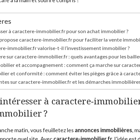
afé à la main et sourire compris !
ères
sser à caractere-immobilier.fr pour son achat immobilier ?
propose caractere-immobilier.fr pour faciliter la vente immobil
-immobilier.fr valorise-t-il l’investissement immobilier ?
e sur caractere-immobilier.fr : quels avantages pour les baille
bilier et accompagnement : comment ça marche sur caractere
lier et conformité : comment éviter les pièges grâce à caracte
tes sur caractere-immobilier.fr et les démarches immobilière
intéresser à caractere-immobilier
mmobilier ?
anche matin, vous feuilletez les
annonces immobilières
, m
importe quel site. Avec
caractere-immobilier.fr
, l’idée est 