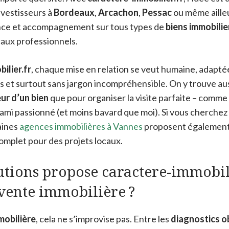
investisseurs à
Bordeaux
,
Arcachon
,
Pessac
ou même aille
rence et accompagnement sur tous types de
biens immobilie
aux professionnels.
ilier.fr
, chaque mise en relation se veut humaine, adapté
es et surtout sans jargon incompréhensible. On y trouve aus
eur d’un bien
que pour organiser la visite parfaite – comme 
mi passionné (et moins bavard que moi). Si vous cherche
aines
agences immobilières à Vannes
proposent également
plet pour des projets locaux.
utions propose caractere-immobil
a vente immobilière ?
mobilière
, cela ne s’improvise pas. Entre les
diagnostics o