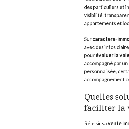
des particuliers et 
visibilité, transpa
appartements et loc
Sur
caractere-immob
avec des infos clair
pour
évaluer la val
accompagné par un a
personnalisée, cert
accompagnement com
Quelles sol
faciliter l
Réussir sa
vente im