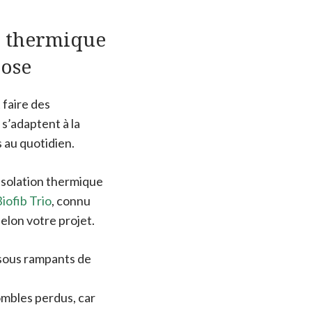
on thermique
lose
 faire des
s’adaptent à la
 au quotidien.
 isolation thermique
iofib Trio
, connu
selon votre projet.
 sous rampants de
combles perdus, car