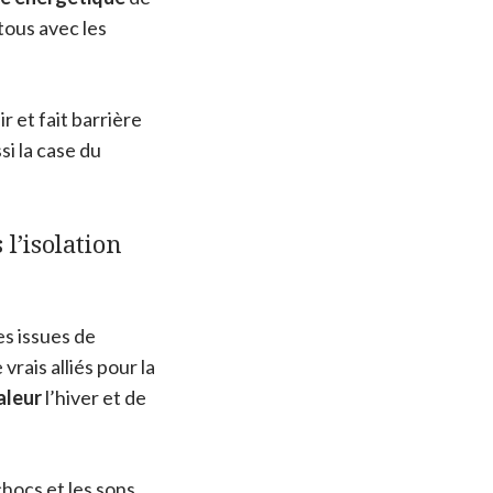
tous avec les
r et fait barrière
si la case du
l’isolation
es issues de
rais alliés pour la
aleur
l’hiver et de
hocs et les sons.