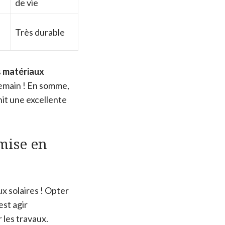
de vie
Très durable
s
matériaux
demain ! En somme,
rnit une excellente
mise en
x solaires ! Opter
’est agir
 les travaux.