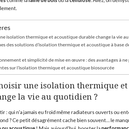
cés
comme la
laine de bois
ou la
cellulose
. Allez, on démyst
plement.
ères
une isolation thermique et acoustique durable change la vie au
es des solutions d’isolation thermique et acoustique à base de
ronnement et simplicité de mise en œuvre : des avantages à ne 
tes sur l’isolation thermique et acoustique biosourcée
oisir une isolation thermique et
nge la vie au quotidien ?
ir : qui n’a jamais eu froid même radiateurs ouverts ou en
fond ? Ce petit désagrément cache bien souvent… le man
e ou acoustique
! Mais aujourd’hui, booster la
performanc