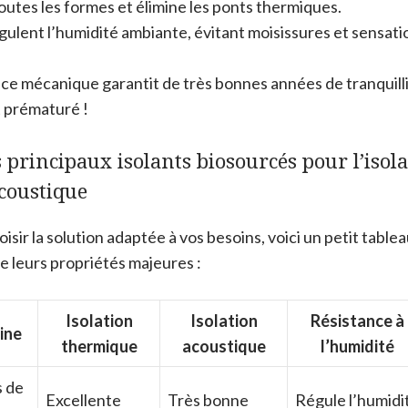
outes les formes et élimine les ponts thermiques.
ulent l’humidité ambiante, évitant moisissures et sensatio
nce mécanique garantit de très bonnes années de tranquill
 prématuré !
 principaux isolants biosourcés pour l’isol
coustique
isir la solution adaptée à vos besoins, voici un petit table
me leurs propriétés majeures :
Isolation
Isolation
Résistance à
ine
thermique
acoustique
l’humidité
s de
Excellente
Très bonne
Régule l’humidi