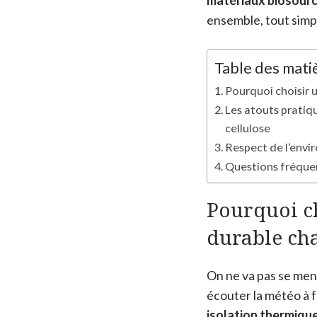
matériaux biosour
ensemble, tout sim
Table des mati
Pourquoi choisir 
Les atouts pratiqu
cellulose
Respect de l’envi
Questions fréquen
Pourquoi ch
durable cha
On ne va pas se ment
écouter la météo à 
isolation thermiqu