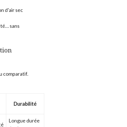
n d’air sec
ité… sans
ation
au comparatif.
Durabilité
Longue durée
té