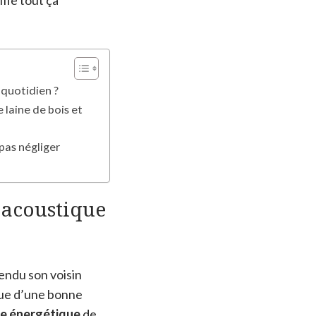
ifie tout ça
 quotidien ?
 laine de bois et
pas négliger
 acoustique
tendu son voisin
que d’une bonne
e énergétique
de