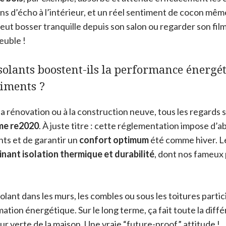
ins d’écho à l’intérieur, et un réel sentiment de cocon mêm
n veut bosser tranquille depuis son salon ou regarder son fil
euble !
olants boostent-ils la performance énergéti
timents ?
a rénovation ou à la construction neuve, tous les regards 
me re2020
. À juste titre : cette réglementation impose d’a
ts et de garantir un
confort optimum
été comme hiver. Le
nant isolation thermique et durabilité
, dont nos fameux
isolant dans les murs, les combles ou sous les toitures parti
tion énergétique. Sur le long terme, ça fait toute la diffé
eur verte de la maison. Une vraie “future-proof” attitude !