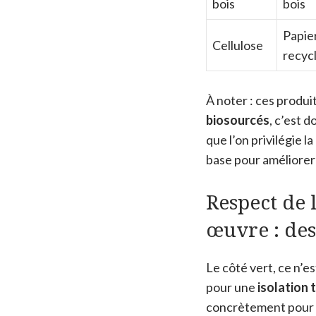
bois
bois
Papie
Cellulose
recyc
À noter : ces produ
biosourcés
, c’est 
que l’on privilégie l
base pour améliorer
Respect de 
œuvre : des
Le côté vert, ce n’e
pour une
isolation
concrètement pour 