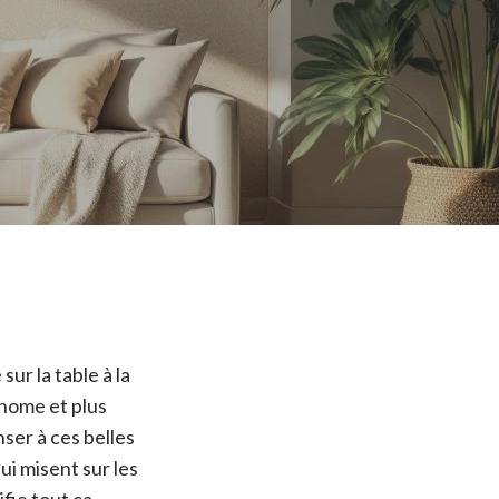
ur la table à la
onome et plus
nser à ces belles
ui misent sur les