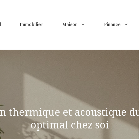
l
Immobilier
Maison
Finance
ion thermique et acoustique d
optimal chez soi