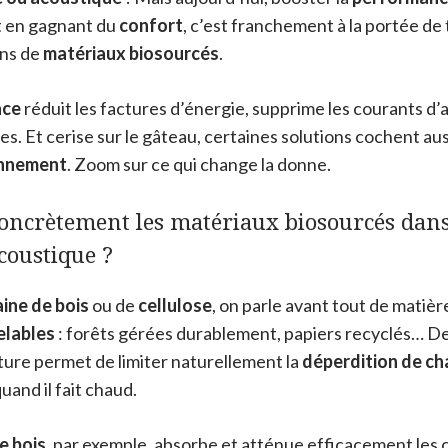
t en gagnant du
confort
, c’est franchement à la portée de 
ons de
matériaux biosourcés
.
ace
réduit les factures d’énergie, supprime les courants d’ai
es. Et cerise sur le gâteau, certaines solutions cochent aus
onnement
. Zoom sur ce qui change la donne.
oncrètement les matériaux biosourcés dans 
coustique ?
aine de bois
ou de
cellulose
, on parle avant tout de matièr
elables
: forêts gérées durablement, papiers recyclés… De v
ture permet de limiter naturellement la
déperdition de ch
uand il fait chaud.
de bois
, par exemple, absorbe et atténue efficacement les c