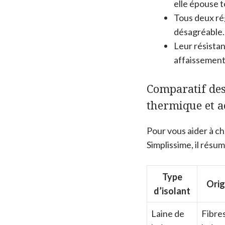
elle épouse t
Tous deux rég
désagréable.
Leur résista
affaissement
Comparatif des
thermique et a
Pour vous aider à cho
Simplissime, il résu
Type
Orig
d’isolant
Laine de
Fibre