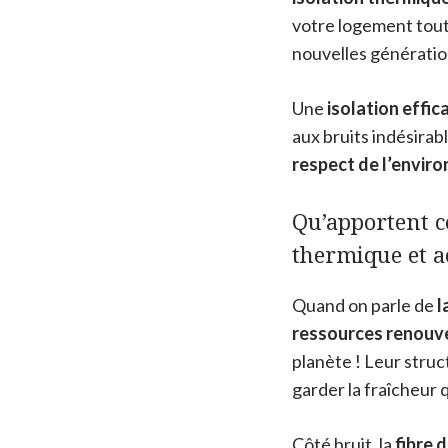
votre logement tou
nouvelles générati
Une
isolation effic
aux bruits indésirabl
respect de l’envir
Qu’apportent c
thermique et a
Quand on parle de
l
ressources renouv
planète ! Leur struc
garder la fraîcheur q
Côté bruit, la
fibre 