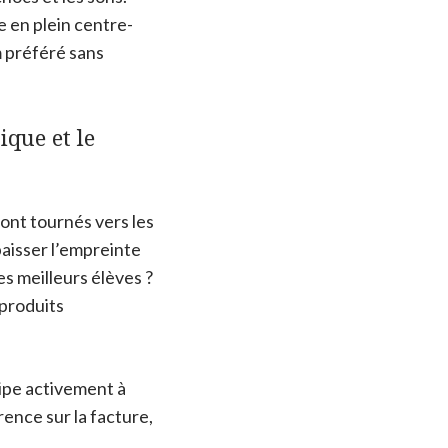
e en plein centre-
m préféré sans
que et le
sont tournés vers les
baisser l’empreinte
s meilleurs élèves ?
 produits
cipe activement à
rence sur la facture,