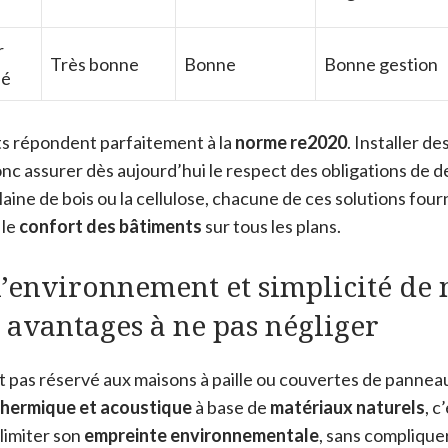
r
Très bonne
Bonne
Bonne gestion
lé
its répondent parfaitement à la
norme re2020
. Installer de
donc assurer dès aujourd’hui le respect des obligations de 
a laine de bois ou la cellulose, chacune de ces solutions fou
 le
confort des bâtiments
sur tous les plans.
l’environnement et simplicité de 
 avantages à ne pas négliger
st pas réservé aux maisons à paille ou couvertes de panneau
 thermique et acoustique
à base de
matériaux naturels
, c
limiter son
empreinte environnementale
, sans compliquer