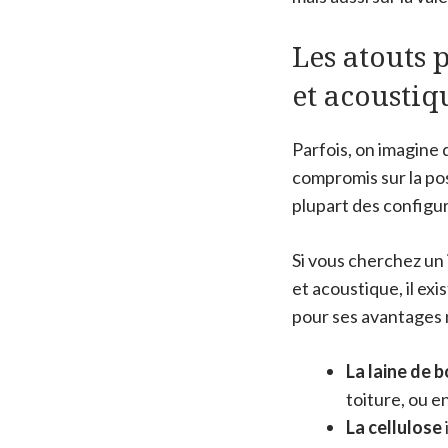
Les atouts 
et acoustiqu
Parfois, on imagine 
compromis sur la pose
plupart des configu
Si vous cherchez un 
et acoustique, il ex
pour ses avantages ma
La laine de b
toiture, ou e
La cellulose