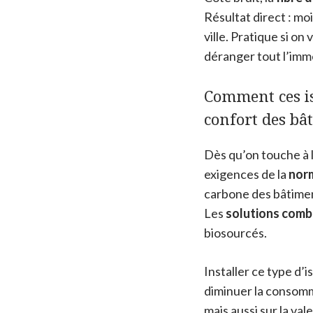
Résultat direct : mo
ville. Pratique si o
déranger tout l’imm
Comment ces is
confort des bâ
Dès qu’on touche à l
exigences de la
nor
carbone des bâtimen
Les
solutions combi
biosourcés.
Installer ce type d’
diminuer la consomma
mais aussi sur la val