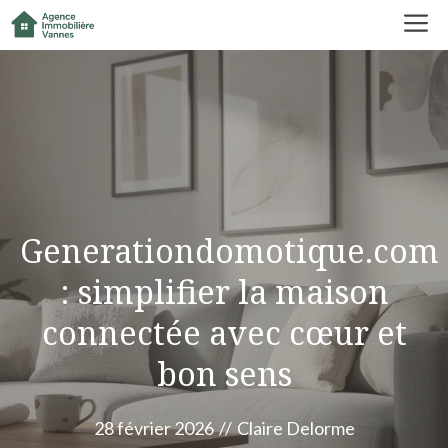
Aller
M
au
contenu
Generationdomotique.com
: simplifier la maison
connectée avec cœur et
bon sens
28 février 2026
//
Claire Delorme