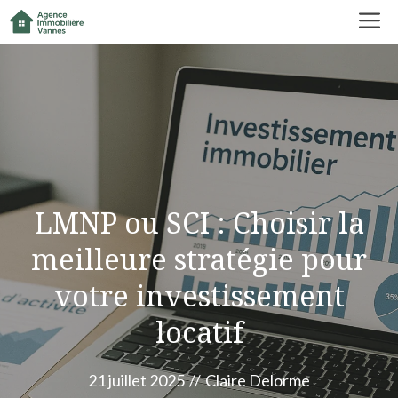
Aller
M
au
contenu
LMNP ou SCI : Choisir la
meilleure stratégie pour
votre investissement
locatif
21 juillet 2025
//
Claire Delorme