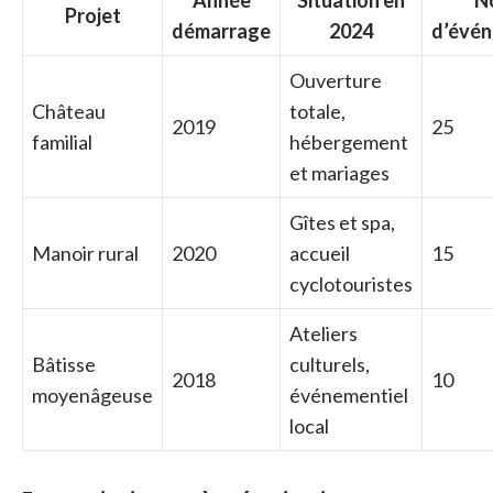
Année
Situation en
N
Projet
démarrage
2024
d’évé
Ouverture
Château
totale,
2019
25
familial
hébergement
et mariages
Gîtes et spa,
Manoir rural
2020
accueil
15
cyclotouristes
Ateliers
Bâtisse
culturels,
2018
10
moyenâgeuse
événementiel
local