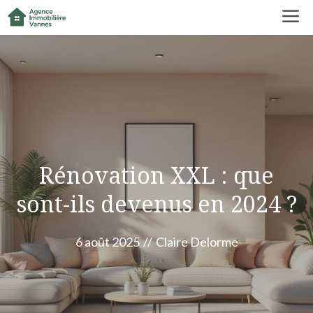
Aller
M
au
contenu
Rénovation XXL : que
sont-ils devenus en 2024 ?
6 août 2025
//
Claire Delorme