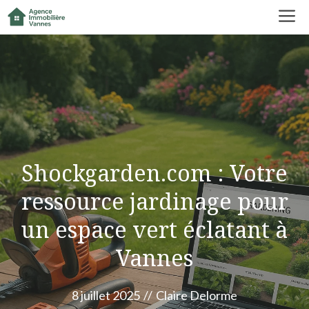
Aller
M
au
contenu
Shockgarden.com : Votre
ressource jardinage pour
un espace vert éclatant à
Vannes
8 juillet 2025
//
Claire Delorme