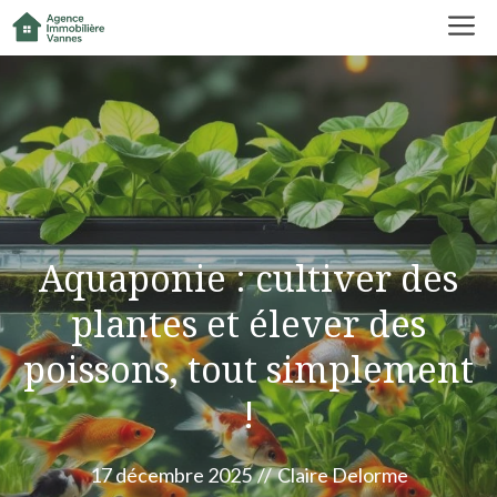
Aller
M
au
contenu
Aquaponie : cultiver des
plantes et élever des
poissons, tout simplement
!
17 décembre 2025
//
Claire Delorme