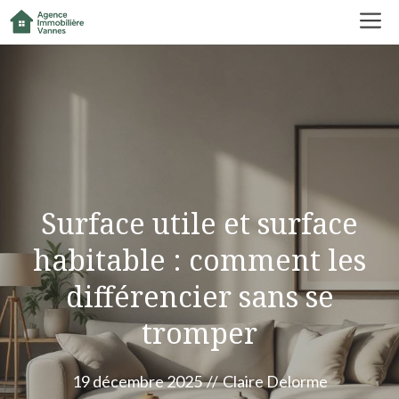
Aller
M
au
contenu
Surface utile et surface
habitable : comment les
différencier sans se
tromper
19 décembre 2025
//
Claire Delorme