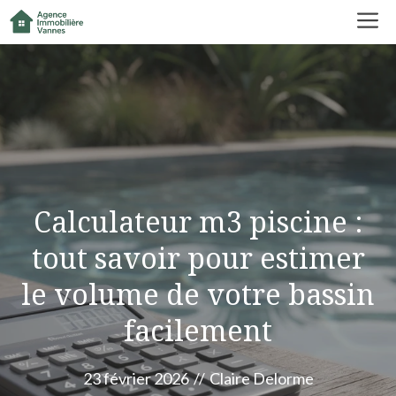
Aller
M
au
contenu
Calculateur m3 piscine :
tout savoir pour estimer
le volume de votre bassin
facilement
23 février 2026
//
Claire Delorme